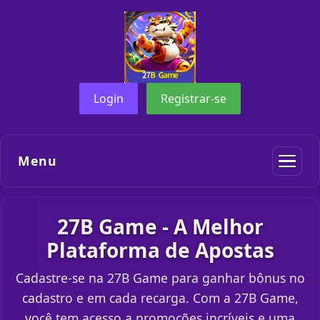
Login
Registrar-se
Menu
27B Game - A Melhor
Plataforma de Apostas
Cadastre-se na 27B Game para ganhar bônus no
cadastro e em cada recarga. Com a 27B Game,
você tem acesso a promoções incríveis e uma