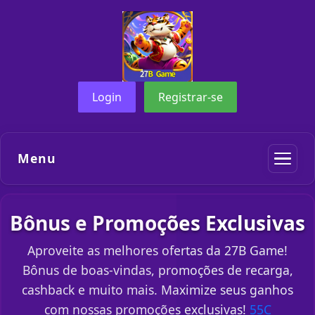
Login
Registrar-se
Menu
Bônus e Promoções Exclusivas
Aproveite as melhores ofertas da 27B Game!
Bônus de boas-vindas, promoções de recarga,
cashback e muito mais. Maximize seus ganhos
com nossas promoções exclusivas!
55C