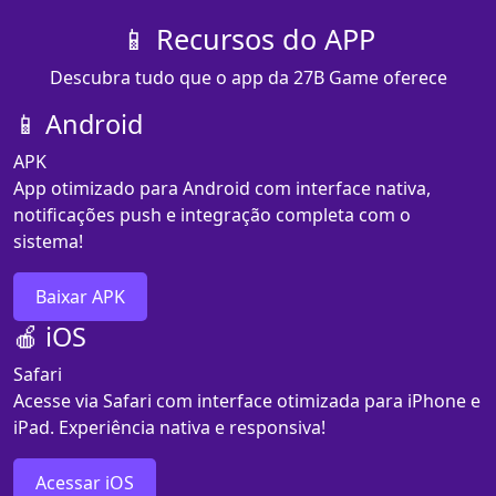
📱 Recursos do APP
Descubra tudo que o app da 27B Game oferece
📱 Android
APK
App otimizado para Android com interface nativa,
notificações push e integração completa com o
sistema!
Baixar APK
🍎 iOS
Safari
Acesse via Safari com interface otimizada para iPhone e
iPad. Experiência nativa e responsiva!
Acessar iOS