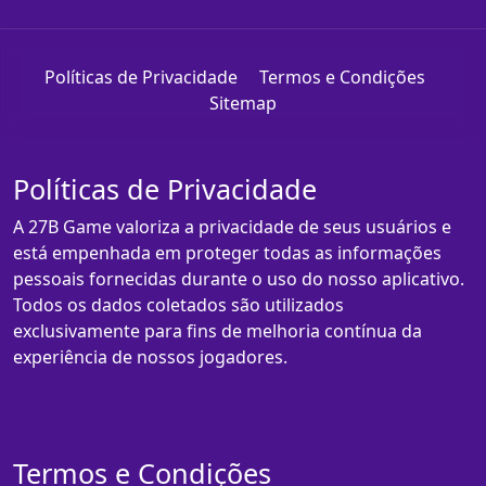
Políticas de Privacidade
Termos e Condições
Sitemap
Políticas de Privacidade
A 27B Game valoriza a privacidade de seus usuários e
está empenhada em proteger todas as informações
pessoais fornecidas durante o uso do nosso aplicativo.
Todos os dados coletados são utilizados
exclusivamente para fins de melhoria contínua da
experiência de nossos jogadores.
Termos e Condições