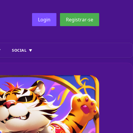
Login
Registrar-se
SOCIAL