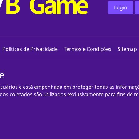
Login
Políticas de Privacidade
Termos e Condições
Sitemap
de
 usuários e está empenhada em proteger todas as informaçõ
os coletados são utilizados exclusivamente para fins de m