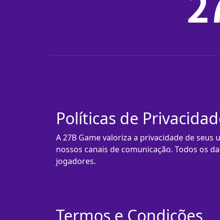
Políticas de Privacida
A 27B Game valoriza a privacidade de seus
nossos canais de comunicação. Todos os dad
jogadores.
Termos e Condições