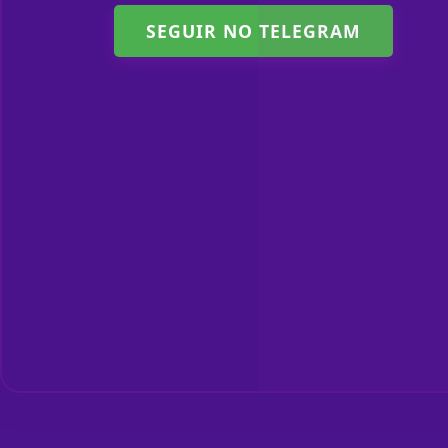
SEGUIR NO TELEGRAM