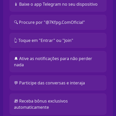
📱 Baixe o app Telegram no seu dispositivo
🔍 Procure por "@7Kfpg.ComOficial"
👆 Toque em "Entrar" ou "Join"
🔔 Ative as notificações para não perder
nada
💬 Participe das conversas e interaja
🎁 Receba bônus exclusivos
automaticamente