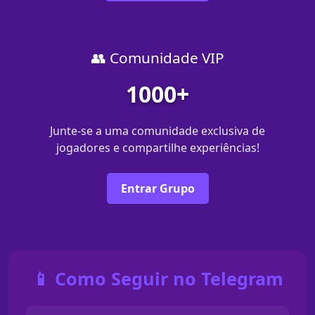
👥 Comunidade VIP
1000+
Junte-se a uma comunidade exclusiva de
jogadores e compartilhe experiências!
Entrar Grupo
📱 Como Seguir no Telegram