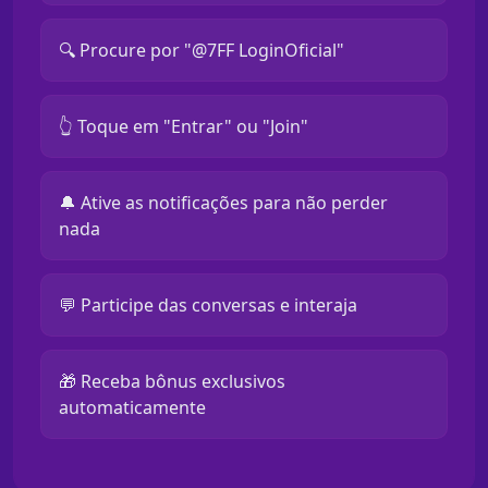
🔍 Procure por "@7FF LoginOficial"
👆 Toque em "Entrar" ou "Join"
🔔 Ative as notificações para não perder
nada
💬 Participe das conversas e interaja
🎁 Receba bônus exclusivos
automaticamente