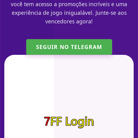
você tem acesso a promoções incríveis e uma
experiência de jogo inigualável. Junte-se aos
vencedores agora!
SEGUIR NO TELEGRAM