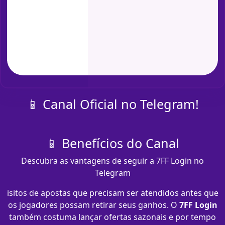
📱 Canal Oficial no Telegram!
📱 Benefícios do Canal
Descubra as vantagens de seguir a 7FF Login no
Telegram
isitos de apostas que precisam ser atendidos antes que
os jogadores possam retirar seus ganhos. O
7FF Login
também costuma lançar ofertas sazonais e por tempo