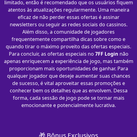
limitado, então é recomendado que os usuários fiquem
atentos às atualizações regularmente. Uma maneira
eficaz de não perder essas ofertas é assinar
newsletters ou seguir as redes sociais do cassinos.
Além disso, a comunidade de jogadores
frequentemente compartilha dicas sobre como e
quando tirar o máximo proveito das ofertas especiais.
Para concluir, as ofertas especiais no
7FF Login
não
apenas enriquecem a experiência de jogo, mas também
proporcionam mais oportunidades de ganhar. Para
qualquer jogador que deseje aumentar suas chances
de sucesso, é vital aproveitar essas promoções e
conhecer bem os detalhes que as envolvem. Dessa
forma, cada sessão de jogo pode se tornar mais
emocionante e potencialmente lucrativa.
🎁 Bônus Exclusivos