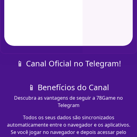
📱 Canal Oficial no Telegram!
📱 Benefícios do Canal
Descubra as vantagens de seguir a 78Game no
Telegram
Todos os seus dados são sincronizados
automaticamente entre o navegador e os aplicativos.
Se você jogar no navegador e depois acessar pelo