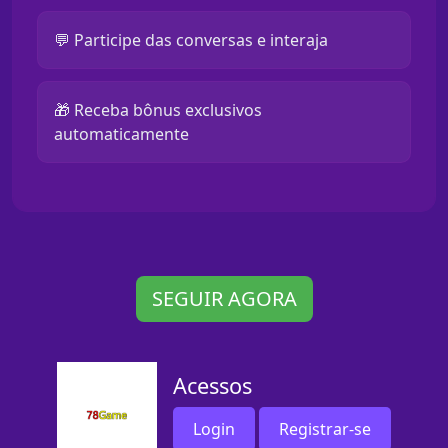
💬 Participe das conversas e interaja
🎁 Receba bônus exclusivos
automaticamente
SEGUIR AGORA
Acessos
Login
Registrar-se