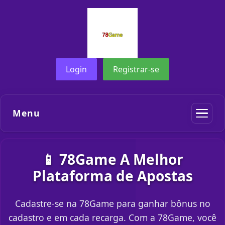
Login
Registrar-se
Menu
📱 78Game A Melhor
Plataforma de Apostas
Cadastre-se na 78Game para ganhar bônus no
cadastro e em cada recarga. Com a 78Game, você