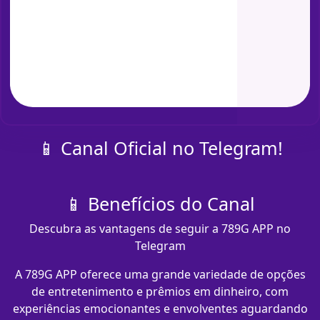
📱 Canal Oficial no Telegram!
📱 Benefícios do Canal
Descubra as vantagens de seguir a 789G APP no
Telegram
A 789G APP oferece uma grande variedade de opções
de entretenimento e prêmios em dinheiro, com
experiências emocionantes e envolventes aguardando