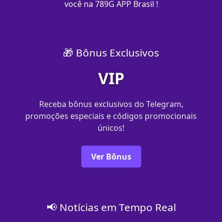
você na 789G APP Brasil !
🎁 Bônus Exclusivos
VIP
Receba bônus exclusivos do Telegram,
promoções especiais e códigos promocionais
únicos!
Ver Bônus
📢 Notícias em Tempo Real