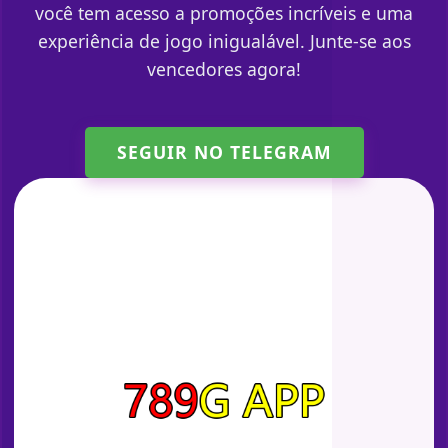
você tem acesso a promoções incríveis e uma
experiência de jogo inigualável. Junte-se aos
vencedores agora!
SEGUIR NO TELEGRAM