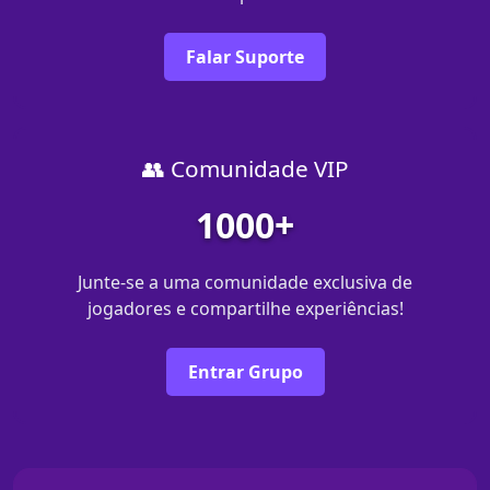
Falar Suporte
👥 Comunidade VIP
1000+
Junte-se a uma comunidade exclusiva de
jogadores e compartilhe experiências!
Entrar Grupo