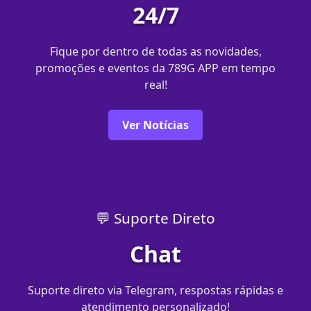
24/7
Fique por dentro de todas as novidades,
promoções e eventos da 789G APP em tempo
real!
Ver Notícias
💬 Suporte Direto
Chat
Suporte direto via Telegram, respostas rápidas e
atendimento personalizado!