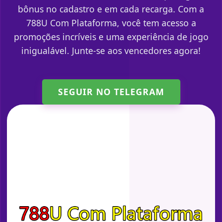
bônus no cadastro e em cada recarga. Com a
788U Com Plataforma, você tem acesso a
promoções incríveis e uma experiência de jogo
inigualável. Junte-se aos vencedores agora!
SEGUIR NO TELEGRAM