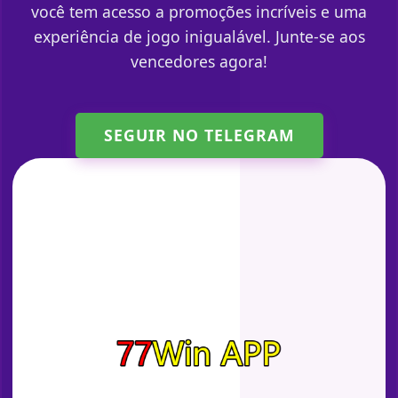
você tem acesso a promoções incríveis e uma
experiência de jogo inigualável. Junte-se aos
vencedores agora!
SEGUIR NO TELEGRAM