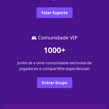
Falar Suporte
👥 Comunidade VIP
1000+
Junte-se a uma comunidade exclusiva de
jogadores e compartilhe experiências!
Entrar Grupo