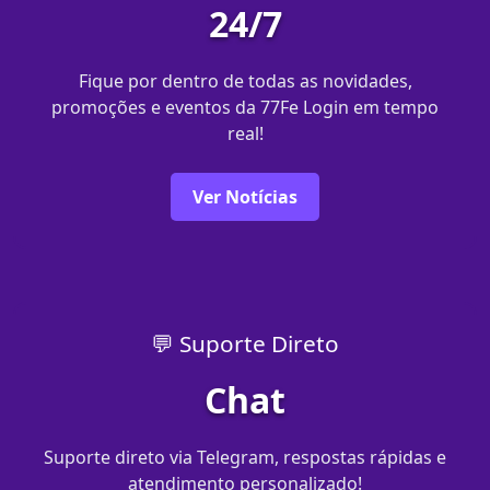
24/7
Fique por dentro de todas as novidades,
promoções e eventos da 77Fe Login em tempo
real!
Ver Notícias
💬 Suporte Direto
Chat
Suporte direto via Telegram, respostas rápidas e
atendimento personalizado!