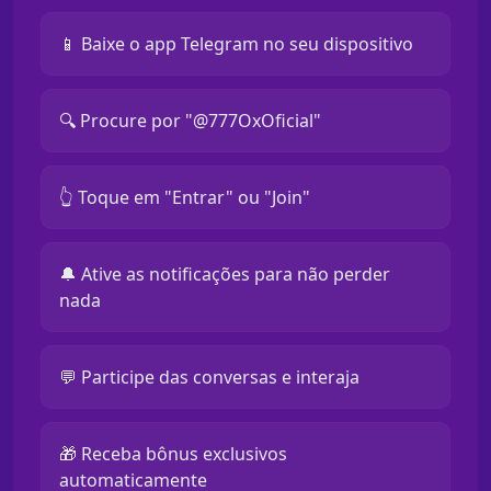
📱 Baixe o app Telegram no seu dispositivo
🔍 Procure por "@777OxOficial"
👆 Toque em "Entrar" ou "Join"
🔔 Ative as notificações para não perder
nada
💬 Participe das conversas e interaja
🎁 Receba bônus exclusivos
automaticamente