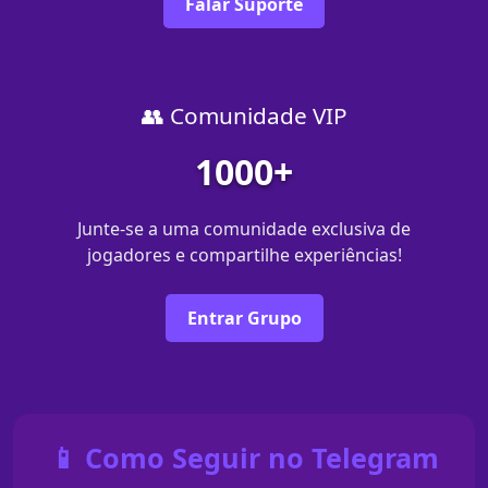
Falar Suporte
👥 Comunidade VIP
1000+
Junte-se a uma comunidade exclusiva de
jogadores e compartilhe experiências!
Entrar Grupo
📱 Como Seguir no Telegram