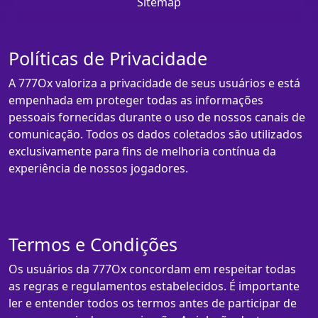
Sitemap
Políticas de Privacidade
A 777Ox valoriza a privacidade de seus usuários e está
empenhada em proteger todas as informações
pessoais fornecidas durante o uso de nossos canais de
comunicação. Todos os dados coletados são utilizados
exclusivamente para fins de melhoria contínua da
experiência de nossos jogadores.
Termos e Condições
Os usuários da 777Ox concordam em respeitar todas
as regras e regulamentos estabelecidos. É importante
ler e entender todos os termos antes de participar de