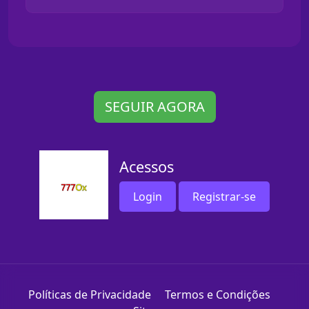
SEGUIR AGORA
Acessos
Login
Registrar-se
Políticas de Privacidade
Termos e Condições