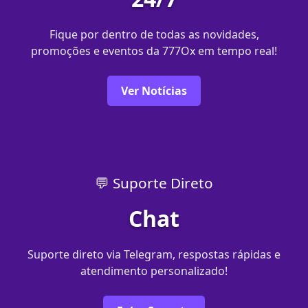
Fique por dentro de todas as novidades,
promoções e eventos da 777Ox em tempo real!
Ver Notícias
💬 Suporte Direto
Chat
Suporte direto via Telegram, respostas rápidas e
atendimento personalizado!