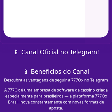
📱 Canal Oficial no Telegram!
📱 Benefícios do Canal
Descubra as vantagens de seguir a 777Ox no Telegram
A 777Ox é uma empresa de software de cassino criada
especialmente para brasileiros — a plataforma 777Ox
Brasil inova constantemente com novas formas de
aposta.