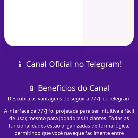
📱 Canal Oficial no Telegram!
📱 Benefícios do Canal
Descubra as vantagens de seguir a 777J no Telegram
A interface da 777J foi projetada para ser intuitiva e fácil
de usar, mesmo para jogadores iniciantes. Todas as
funcionalidades estão organizadas de forma lógica,
permitindo que você navegue facilmente entre