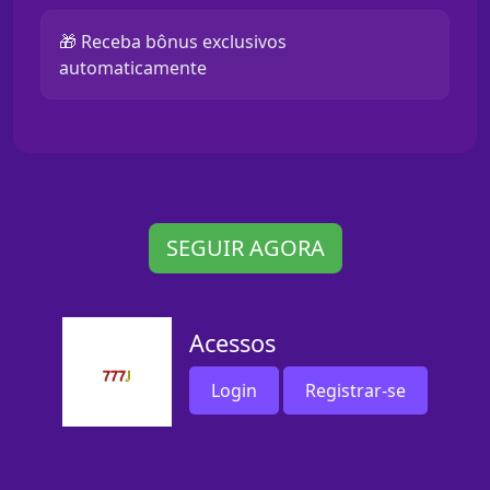
🎁 Receba bônus exclusivos
automaticamente
SEGUIR AGORA
Acessos
Login
Registrar-se