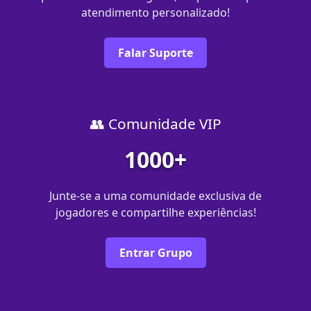
atendimento personalizado!
Falar Suporte
👥 Comunidade VIP
1000+
Junte-se a uma comunidade exclusiva de
jogadores e compartilhe experiências!
Entrar Grupo