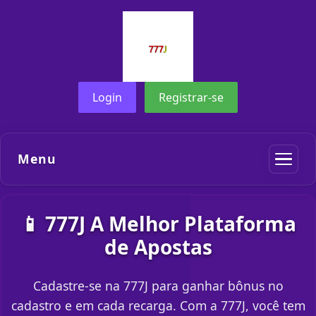
Login
Registrar-se
Menu
📱 777J A Melhor Plataforma
de Apostas
Cadastre-se na 777J para ganhar bônus no
cadastro e em cada recarga. Com a 777J, você tem