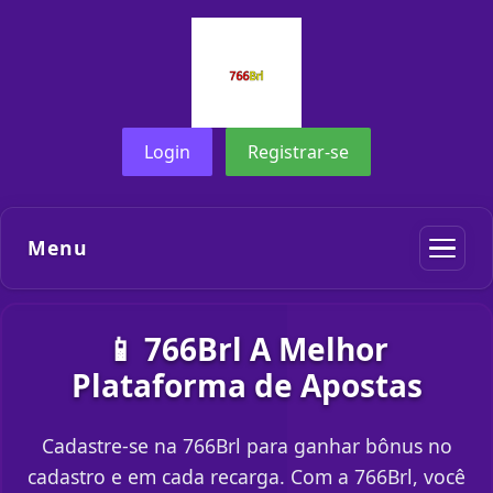
Login
Registrar-se
Menu
📱 766Brl A Melhor
Plataforma de Apostas
Cadastre-se na 766Brl para ganhar bônus no
cadastro e em cada recarga. Com a 766Brl, você