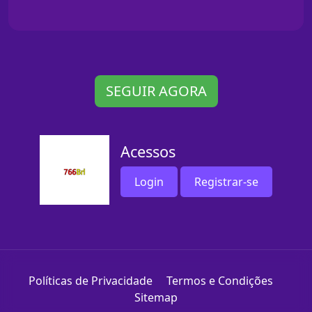
SEGUIR AGORA
Acessos
Login
Registrar-se
Políticas de Privacidade
Termos e Condições
Sitemap