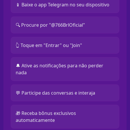
📱 Baixe o app Telegram no seu dispositivo
🔍 Procure por "@766BrlOficial"
👆 Toque em "Entrar" ou "Join"
🔔 Ative as notificações para não perder
nada
💬 Participe das conversas e interaja
🎁 Receba bônus exclusivos
automaticamente