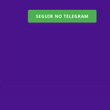
SEGUIR NO TELEGRAM