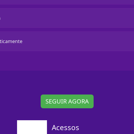
a
aticamente
SEGUIR AGORA
Acessos