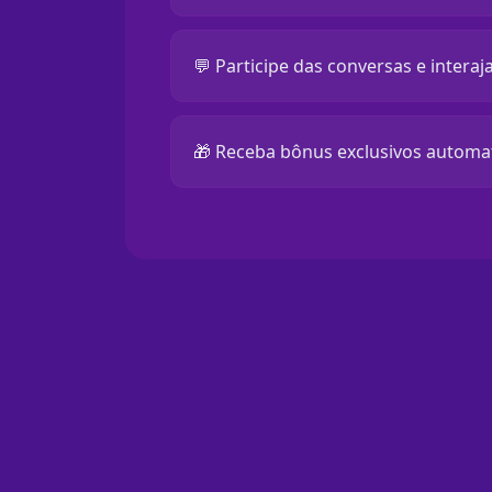
💬 Participe das conversas e interaj
🎁 Receba bônus exclusivos autom