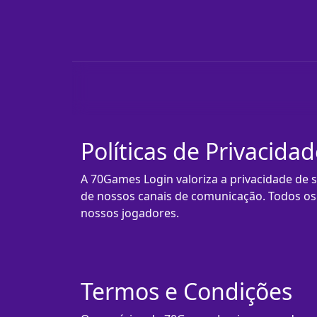
Políticas de Privacida
A 70Games Login valoriza a privacidade de
de nossos canais de comunicação. Todos os 
nossos jogadores.
Termos e Condições