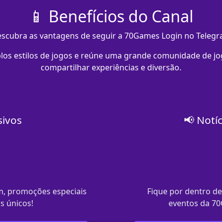
📱 Benefícios do Canal
scubra as vantagens de seguir a 70Games Login no Teleg
os estilos de jogos e reúne uma grande comunidade de jo
compartilhar experiências e diversão.
sivos
📢 Notí
m, promoções especiais
Fique por dentro d
s únicos!
eventos da 70