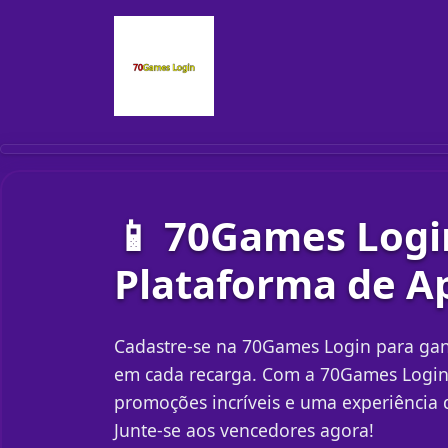
📱 70Games Logi
Plataforma de A
Cadastre-se na 70Games Login para gan
em cada recarga. Com a 70Games Login,
promoções incríveis e uma experiência d
Junte-se aos vencedores agora!