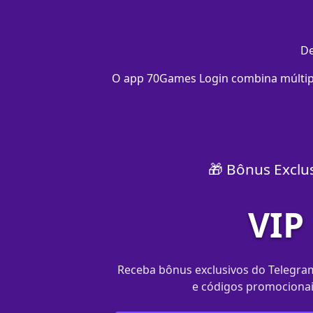
De
O app 70Games Login combina múltipl
🎁 Bônus Exclu
VIP
Receba bônus exclusivos do Telegra
e códigos promocionai