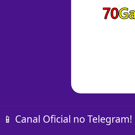
📱 Canal Oficial no Telegram!