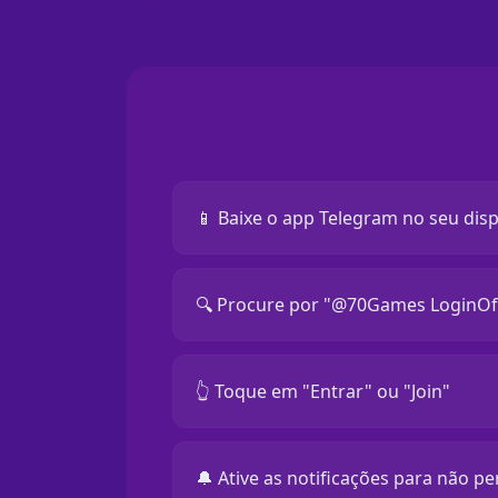
📱 Baixe o app Telegram no seu disp
🔍 Procure por "@70Games LoginOfi
👆 Toque em "Entrar" ou "Join"
🔔 Ative as notificações para não p