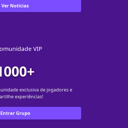
Ver Notícias
Comunidade VIP
1000+
unidade exclusiva de jogadores e
rtilhe experiências!
Entrar Grupo