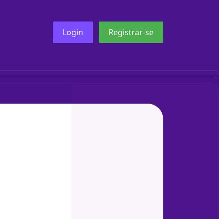
Login
Registrar-se