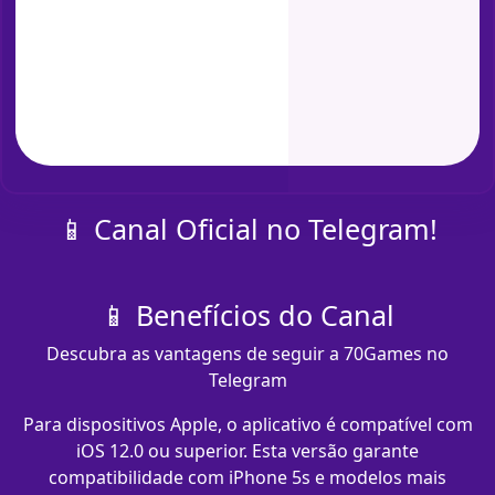
📱 Canal Oficial no Telegram!
📱 Benefícios do Canal
Descubra as vantagens de seguir a 70Games no
Telegram
Para dispositivos Apple, o aplicativo é compatível com
iOS 12.0 ou superior. Esta versão garante
compatibilidade com iPhone 5s e modelos mais