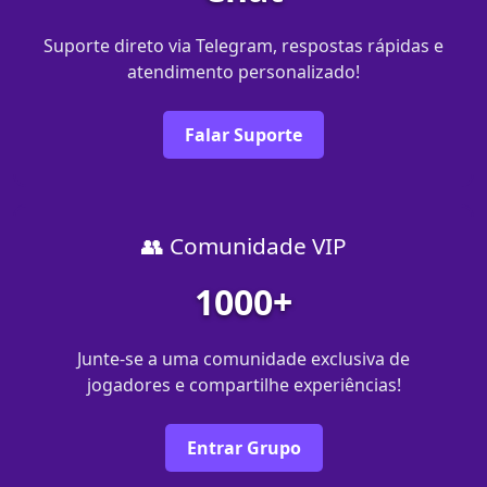
Suporte direto via Telegram, respostas rápidas e
atendimento personalizado!
Falar Suporte
👥 Comunidade VIP
1000+
Junte-se a uma comunidade exclusiva de
jogadores e compartilhe experiências!
Entrar Grupo