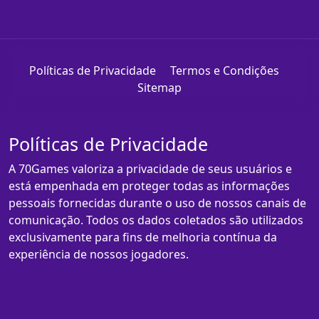
Políticas de Privacidade
Termos e Condições
Sitemap
Políticas de Privacidade
A 70Games valoriza a privacidade de seus usuários e
está empenhada em proteger todas as informações
pessoais fornecidas durante o uso de nossos canais de
comunicação. Todos os dados coletados são utilizados
exclusivamente para fins de melhoria contínua da
experiência de nossos jogadores.