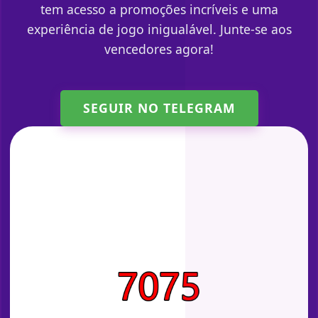
tem acesso a promoções incríveis e uma
experiência de jogo inigualável. Junte-se aos
vencedores agora!
SEGUIR NO TELEGRAM