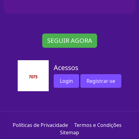
SEGUIR AGORA
Acessos
Login
Registrar-se
Políticas de Privacidade
Termos e Condições
Sitemap