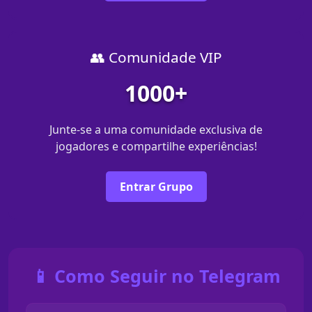
👥 Comunidade VIP
1000+
Junte-se a uma comunidade exclusiva de
jogadores e compartilhe experiências!
Entrar Grupo
📱 Como Seguir no Telegram