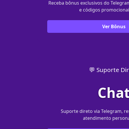
Receba bônus exclusivos do Telegra
e códigos promocionai
Ver Bônus
💬 Suporte Di
Cha
Suporte direto via Telegram, r
atendimento persona