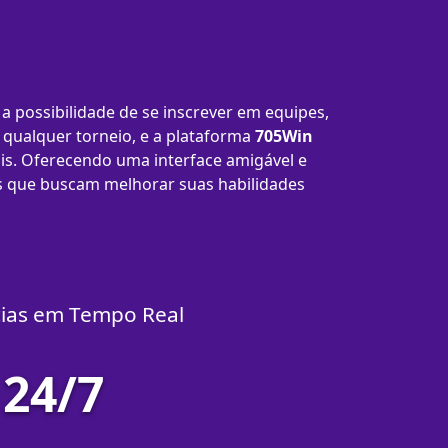
 possibilidade de se inscrever em equipes,
 qualquer torneio, e a plataforma
705Win
is. Oferecendo uma interface amigável e
es que buscam melhorar suas habilidades
cias em Tempo Real
24/7