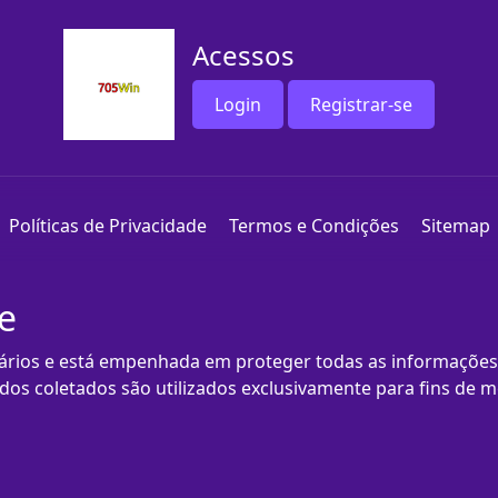
Acessos
Login
Registrar-se
Políticas de Privacidade
Termos e Condições
Sitemap
de
uários e está empenhada em proteger todas as informações
os coletados são utilizados exclusivamente para fins de m