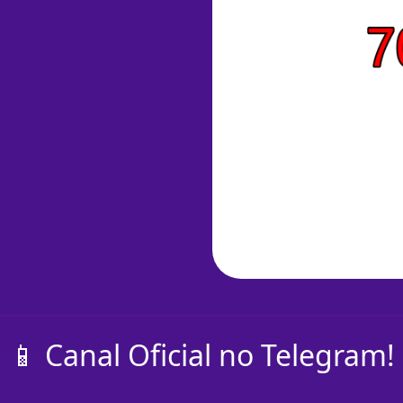
📱 Canal Oficial no Telegram!