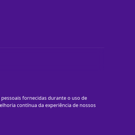
 pessoais fornecidas durante o uso de
elhoria contínua da experiência de nossos