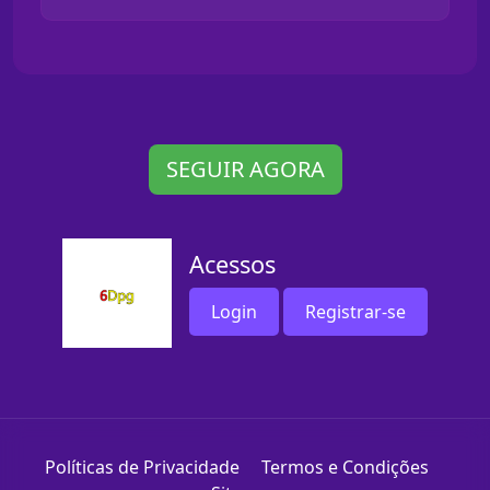
SEGUIR AGORA
Acessos
Login
Registrar-se
Políticas de Privacidade
Termos e Condições