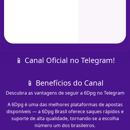
📱 Canal Oficial no Telegram!
📱 Benefícios do Canal
Descubra as vantagens de seguir a 6Dpg no Telegram
A 6Dpg é uma das melhores plataformas de apostas
disponíveis — a 6Dpg Brasil oferece saques rápidos e
suporte de alta qualidade, tornando-se a escolha
número um dos brasileiros.