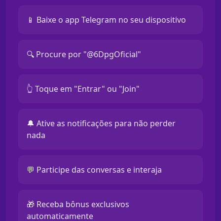
📱 Baixe o app Telegram no seu dispositivo
🔍 Procure por "@6DpgOficial"
👆 Toque em "Entrar" ou "Join"
🔔 Ative as notificações para não perder
nada
💬 Participe das conversas e interaja
🎁 Receba bônus exclusivos
automaticamente