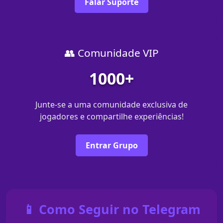
Falar Suporte
👥 Comunidade VIP
1000+
Junte-se a uma comunidade exclusiva de
jogadores e compartilhe experiências!
Entrar Grupo
📱 Como Seguir no Telegram