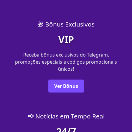
🎁 Bônus Exclusivos
VIP
Receba bônus exclusivos do Telegram,
promoções especiais e códigos promocionais
únicos!
Ver Bônus
📢 Notícias em Tempo Real
24/7