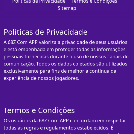
Políticas de Privacidade
Termos e Condições
Sitemap
Políticas de Privacidade
A 68Z Com APP valoriza a privacidade de seus usuários
e está empenhada em proteger todas as informações
pessoais fornecidas durante o uso de nossos canais de
comunicação. Todos os dados coletados são utilizados
exclusivamente para fins de melhoria contínua da
experiência de nossos jogadores.
Termos e Condições
Os usuários da 68Z Com APP concordam em respeitar
todas as regras e regulamentos estabelecidos. É