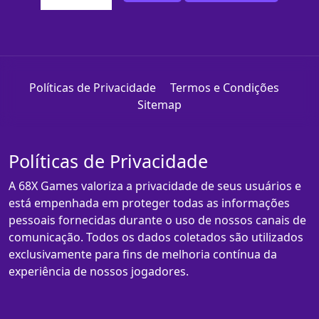
Políticas de Privacidade
Termos e Condições
Sitemap
Políticas de Privacidade
A 68X Games valoriza a privacidade de seus usuários e
está empenhada em proteger todas as informações
pessoais fornecidas durante o uso de nossos canais de
comunicação. Todos os dados coletados são utilizados
exclusivamente para fins de melhoria contínua da
experiência de nossos jogadores.