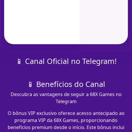
📱 Canal Oficial no Telegram!
📱 Benefícios do Canal
Descubra as vantagens de seguir a 68X Games no
Telegram
O bônus VIP exclusivo oferece acesso antecipado ao
programa VIP da 68X Games, proporcionando
benefícios premium desde o início. Este bônus inclui