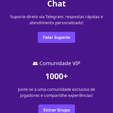
Chat
Suporte direto via Telegram, respostas rápidas e
atendimento personalizado!
Falar Suporte
👥 Comunidade VIP
1000+
Junte-se a uma comunidade exclusiva de
jogadores e compartilhe experiências!
Entrar Grupo