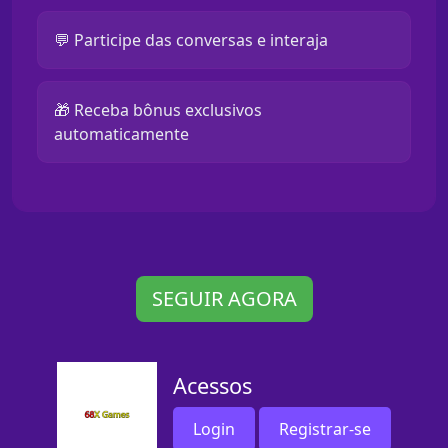
💬 Participe das conversas e interaja
🎁 Receba bônus exclusivos
automaticamente
SEGUIR AGORA
Acessos
Login
Registrar-se