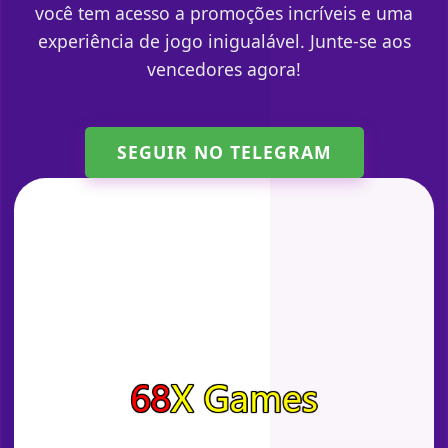
você tem acesso a promoções incríveis e uma
experiência de jogo inigualável. Junte-se aos
vencedores agora!
SEGUIR NO TELEGRAM