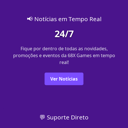
📢 Notícias em Tempo Real
24/7
Fique por dentro de todas as novidades,
promoções e eventos da 68X Games em tempo
real!
Ver Notícias
💬 Suporte Direto