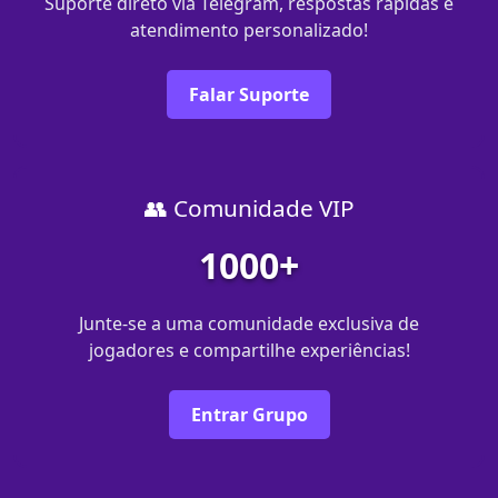
Suporte direto via Telegram, respostas rápidas e
atendimento personalizado!
Falar Suporte
👥 Comunidade VIP
1000+
Junte-se a uma comunidade exclusiva de
jogadores e compartilhe experiências!
Entrar Grupo