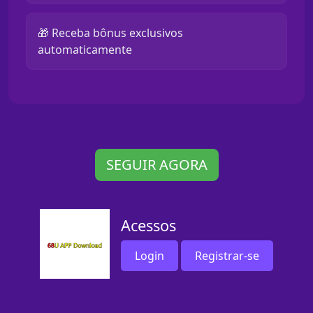
🎁 Receba bônus exclusivos
automaticamente
SEGUIR AGORA
Acessos
Login
Registrar-se