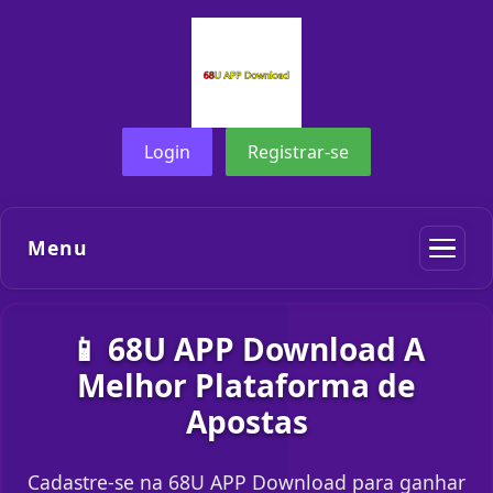
Login
Registrar-se
Menu
📱 68U APP Download A
Melhor Plataforma de
Apostas
Cadastre-se na 68U APP Download para ganhar