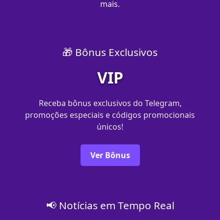
mais.
🎁 Bônus Exclusivos
VIP
Receba bônus exclusivos do Telegram,
promoções especiais e códigos promocionais
únicos!
Ver Bônus
📢 Notícias em Tempo Real