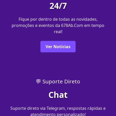
24/7
Fique por dentro de todas as novidades,
promoções e eventos da 678Ab.Com em tempo
real!
Ver Notícias
💬 Suporte Direto
Chat
Suporte direto via Telegram, respostas rápidas e
atendimento personalizado!