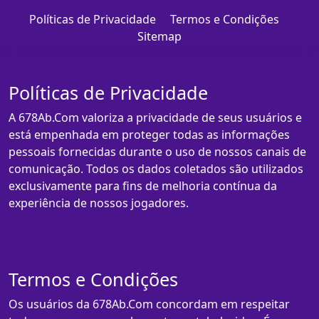
Políticas de Privacidade
Termos e Condições
Sitemap
Políticas de Privacidade
A 678Ab.Com valoriza a privacidade de seus usuários e
está empenhada em proteger todas as informações
pessoais fornecidas durante o uso de nossos canais de
comunicação. Todos os dados coletados são utilizados
exclusivamente para fins de melhoria contínua da
experiência de nossos jogadores.
Termos e Condições
Os usuários da 678Ab.Com concordam em respeitar