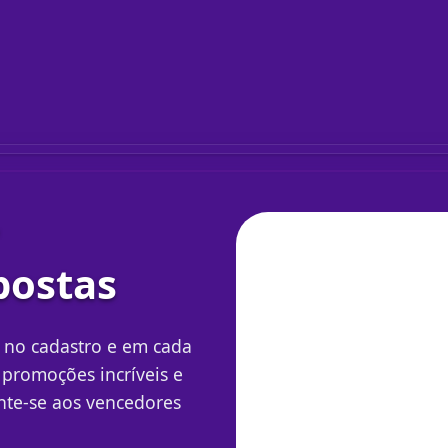
postas
 no cadastro e em cada
 promoções incríveis e
unte-se aos vencedores