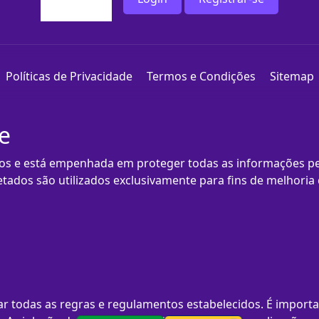
Políticas de Privacidade
Termos e Condições
Sitemap
de
rios e está empenhada em proteger todas as informações p
tados são utilizados exclusivamente para fins de melhoria
 todas as regras e regulamentos estabelecidos. É importa