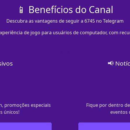
📱 Benefícios do Canal
Descubra as vantagens de seguir a 6745 no Telegram
experiência de jogo para usuários de computador, com recu
sivos
📢 Notí
m, promoções especiais
Fique por dentro d
s únicos!
eventos 