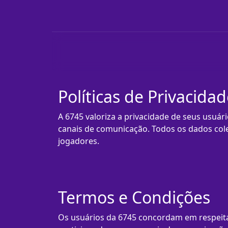
Políticas de Privacida
A 6745 valoriza a privacidade de seus usuá
canais de comunicação. Todos os dados cole
jogadores.
Termos e Condições
Os usuários da 6745 concordam em respeitar