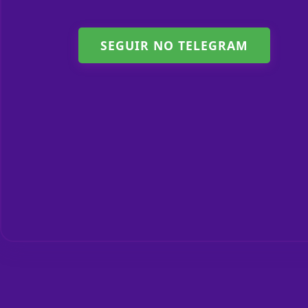
SEGUIR NO TELEGRAM