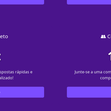
reto
👥 
t
espostas rápidas e
Junte-se a uma com
lizado!
compa
e