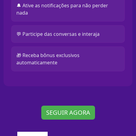
🔔 Ative as notificações para não perder
nada
💬 Participe das conversas e interaja
🎁 Receba bônus exclusivos
automaticamente
SEGUIR AGORA