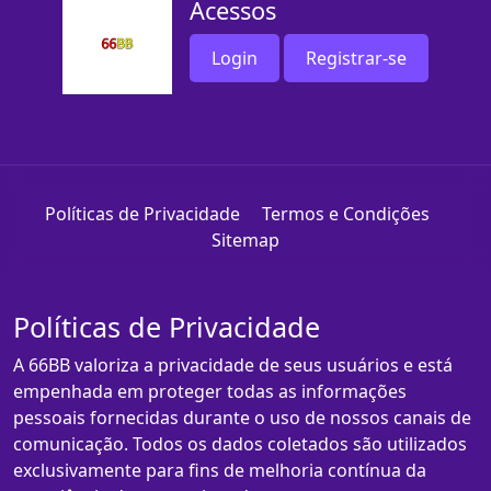
Acessos
Login
Registrar-se
Políticas de Privacidade
Termos e Condições
Sitemap
Políticas de Privacidade
A 66BB valoriza a privacidade de seus usuários e está
empenhada em proteger todas as informações
pessoais fornecidas durante o uso de nossos canais de
comunicação. Todos os dados coletados são utilizados
exclusivamente para fins de melhoria contínua da