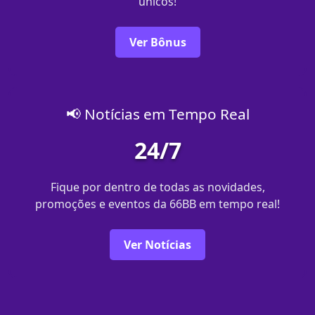
únicos!
Ver Bônus
📢 Notícias em Tempo Real
24/7
Fique por dentro de todas as novidades,
promoções e eventos da 66BB em tempo real!
Ver Notícias