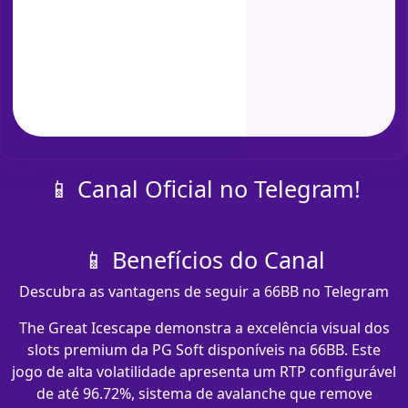
📱 Canal Oficial no Telegram!
📱 Benefícios do Canal
Descubra as vantagens de seguir a 66BB no Telegram
The Great Icescape demonstra a excelência visual dos
slots premium da PG Soft disponíveis na 66BB. Este
jogo de alta volatilidade apresenta um RTP configurável
de até 96.72%, sistema de avalanche que remove