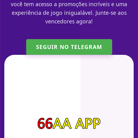
você tem acesso a promoções incríveis e uma
experiência de jogo inigualável. Junte-se aos
vencedores agora!
SEGUIR NO TELEGRAM