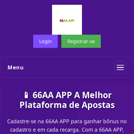
Login
Registrar-se
Menu
📱 66AA APP A Melhor
Plataforma de Apostas
Cadastre-se na 66AA APP para ganhar bônus no
cadastro e em cada recarga. Com a 66AA APP,