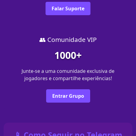
Falar Suporte
👥 Comunidade VIP
1000+
Junte-se a uma comunidade exclusiva de
jogadores e compartilhe experiências!
Entrar Grupo
📱 Como Seguir no Telegram