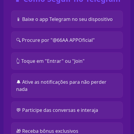
📱 Baixe o app Telegram no seu dispositivo
🔍 Procure por "@66AA APPOficial"
👆 Toque em "Entrar" ou "Join"
🔔 Ative as notificações para não perder
nada
💬 Participe das conversas e interaja
🎁 Receba bônus exclusivos