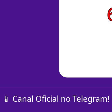
📱 Canal Oficial no Telegram!