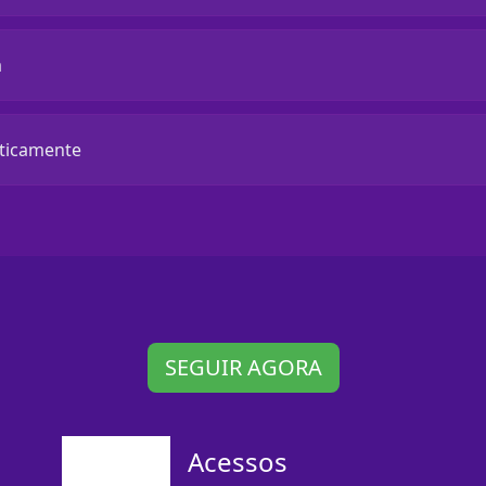
a
aticamente
SEGUIR AGORA
Acessos