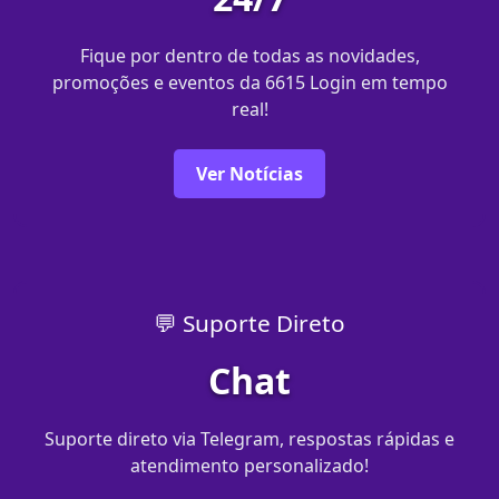
Fique por dentro de todas as novidades,
promoções e eventos da 6615 Login em tempo
real!
Ver Notícias
💬 Suporte Direto
Chat
Suporte direto via Telegram, respostas rápidas e
atendimento personalizado!