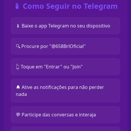
📱 Como Seguir no Telegram
📱 Baixe o app Telegram no seu dispositivo
🔍 Procure por "@658BrlOficial"
👆 Toque em "Entrar" ou "Join"
🔔 Ative as notificações para não perder
nada
💬 Participe das conversas e interaja