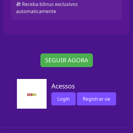
🎁 Receba bônus exclusivos
automaticamente
SEGUIR AGORA
Acessos
Login
Registrar-se