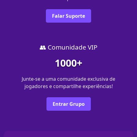
Falar Suporte
👥 Comunidade VIP
1000+
Junte-se a uma comunidade exclusiva de
jogadores e compartilhe experiências!
Entrar Grupo