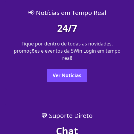
📢 Notícias em Tempo Real
24/7
Fique por dentro de todas as novidades,
promoções e eventos da 5Win Login em tempo
real!
Ver Notícias
💬 Suporte Direto
Chat