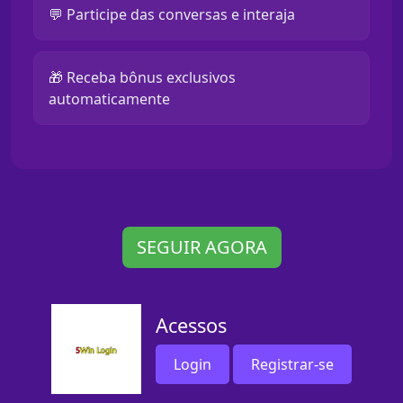
💬 Participe das conversas e interaja
🎁 Receba bônus exclusivos
automaticamente
SEGUIR AGORA
Acessos
Login
Registrar-se