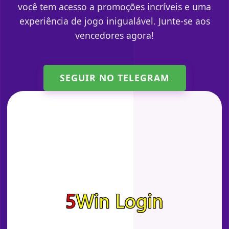
você tem acesso a promoções incríveis e uma
experiência de jogo inigualável. Junte-se aos
vencedores agora!
SEGUIR NO TELEGRAM