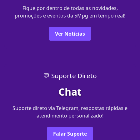
Fique por dentro de todas as novidades,
promoções e eventos da 5Mpg em tempo real!
Ver Notícias
💬 Suporte Direto
Chat
Suporte direto via Telegram, respostas rápidas e
atendimento personalizado!
Falar Suporte