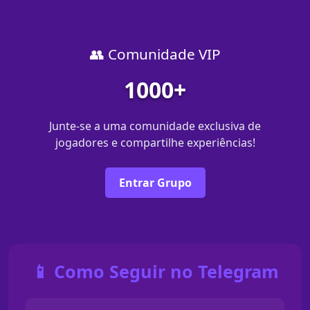
👥 Comunidade VIP
1000+
Junte-se a uma comunidade exclusiva de
jogadores e compartilhe experiências!
Entrar Grupo
📱 Como Seguir no Telegram