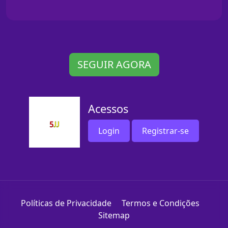
SEGUIR AGORA
Acessos
Login
Registrar-se
Políticas de Privacidade
Termos e Condições
Sitemap