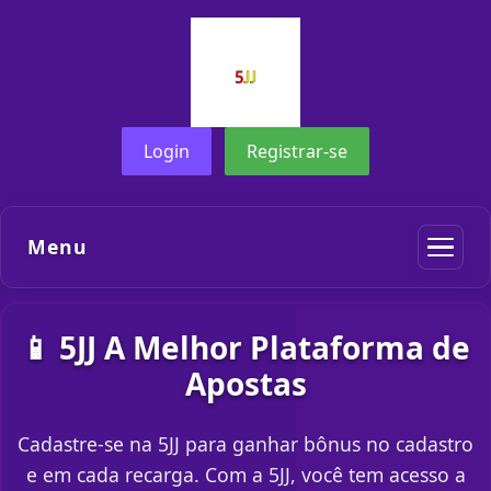
Login
Registrar-se
Menu
📱 5JJ A Melhor Plataforma de
Apostas
Cadastre-se na 5JJ para ganhar bônus no cadastro
e em cada recarga. Com a 5JJ, você tem acesso a