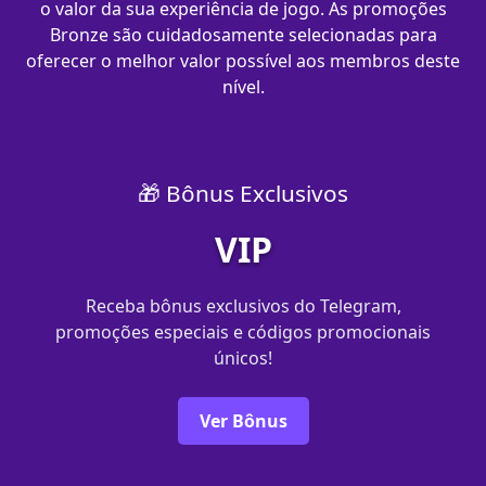
o valor da sua experiência de jogo. As promoções
Bronze são cuidadosamente selecionadas para
oferecer o melhor valor possível aos membros deste
nível.
🎁 Bônus Exclusivos
VIP
Receba bônus exclusivos do Telegram,
promoções especiais e códigos promocionais
únicos!
Ver Bônus