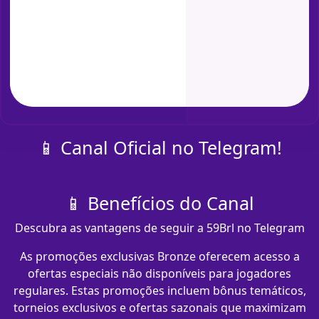
📱 Canal Oficial no Telegram!
📱 Benefícios do Canal
Descubra as vantagens de seguir a 59Brl no Telegram
As promoções exclusivas Bronze oferecem acesso a
ofertas especiais não disponíveis para jogadores
regulares. Estas promoções incluem bônus temáticos,
torneios exclusivos e ofertas sazonais que maximizam