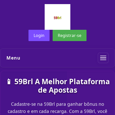
Login
Registrar-se
Menu
📱 59Brl A Melhor Plataforma
de Apostas
Cadastre-se na 59Brl para ganhar bônus no
cadastro e em cada recarga. Com a 59Brl, você