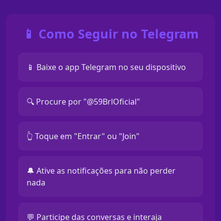
📱 Como Seguir no Telegram
📱 Baixe o app Telegram no seu dispositivo
🔍 Procure por "@59BrlOficial"
👆 Toque em "Entrar" ou "Join"
🔔 Ative as notificações para não perder
nada
💬 Participe das conversas e interaja