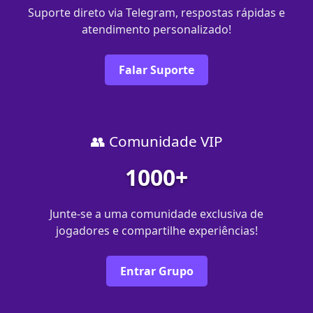
Suporte direto via Telegram, respostas rápidas e
atendimento personalizado!
Falar Suporte
👥 Comunidade VIP
1000+
Junte-se a uma comunidade exclusiva de
jogadores e compartilhe experiências!
Entrar Grupo