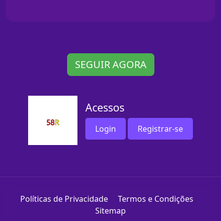
SEGUIR AGORA
Acessos
Login
Registrar-se
Políticas de Privacidade
Termos e Condições
Sitemap