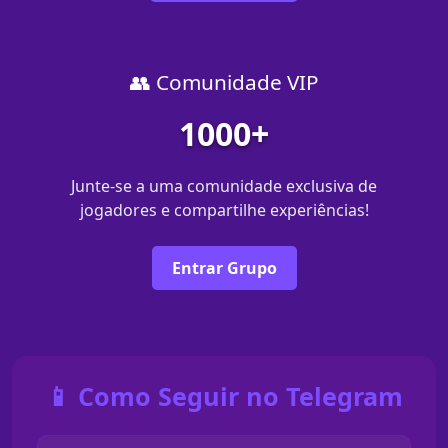
👥 Comunidade VIP
1000+
Junte-se a uma comunidade exclusiva de
jogadores e compartilhe experiências!
Entrar Grupo
📱 Como Seguir no Telegram