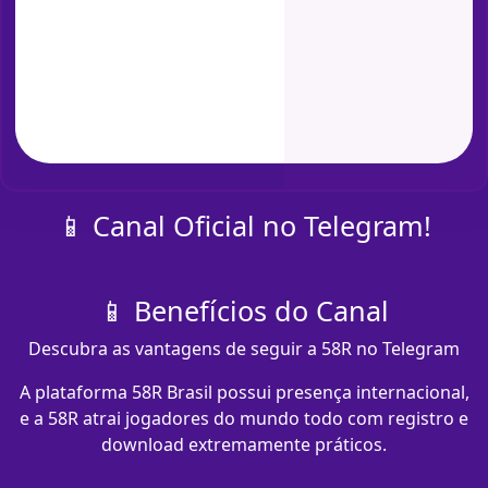
📱 Canal Oficial no Telegram!
📱 Benefícios do Canal
Descubra as vantagens de seguir a 58R no Telegram
A plataforma 58R Brasil possui presença internacional,
e a 58R atrai jogadores do mundo todo com registro e
download extremamente práticos.