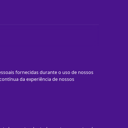
essoais fornecidas durante o uso de nossos
 contínua da experiência de nossos