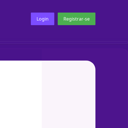
Login
Registrar-se