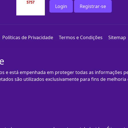
Login
Registrar-se
Políticas de Privacidade
Termos e Condições
Sitemap
de
rios e está empenhada em proteger todas as informações p
tados são utilizados exclusivamente para fins de melhoria