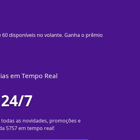
 60 disponíveis no volante. Ganha o prêmio
cias em Tempo Real
24/7
e todas as novidades, promoções e
da 5757 em tempo real!