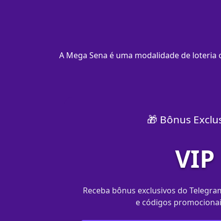
A Mega Sena é uma modalidade de loteria o
🎁 Bônus Exclu
VIP
Receba bônus exclusivos do Telegra
e códigos promocionai