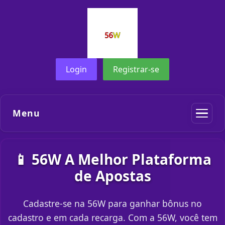
Login
Registrar-se
Menu
📱 56W A Melhor Plataforma
de Apostas
Cadastre-se na 56W para ganhar bônus no
cadastro e em cada recarga. Com a 56W, você tem