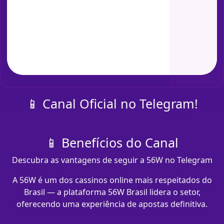
📱 Canal Oficial no Telegram!
📱 Benefícios do Canal
Descubra as vantagens de seguir a 56W no Telegram
A 56W é um dos cassinos online mais respeitados do
Brasil — a plataforma 56W Brasil lidera o setor,
oferecendo uma experiência de apostas definitiva.