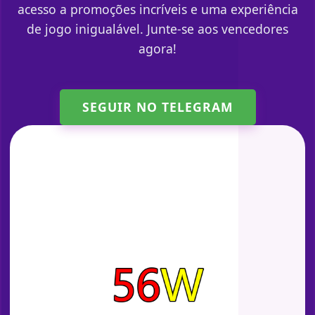
acesso a promoções incríveis e uma experiência
de jogo inigualável. Junte-se aos vencedores
agora!
SEGUIR NO TELEGRAM