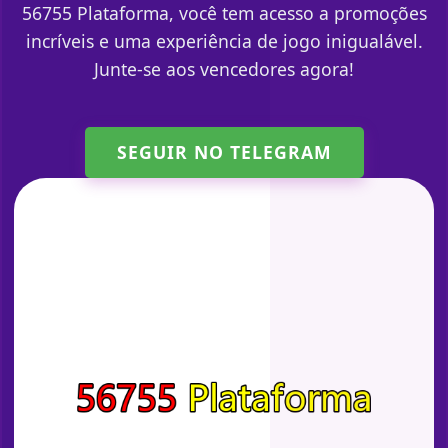
56755 Plataforma, você tem acesso a promoções
incríveis e uma experiência de jogo inigualável.
Junte-se aos vencedores agora!
SEGUIR NO TELEGRAM