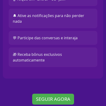
🔔 Ative as notificações para não perder
nada
💬 Participe das conversas e interaja
🎁 Receba bônus exclusivos
automaticamente
SEGUIR AGORA