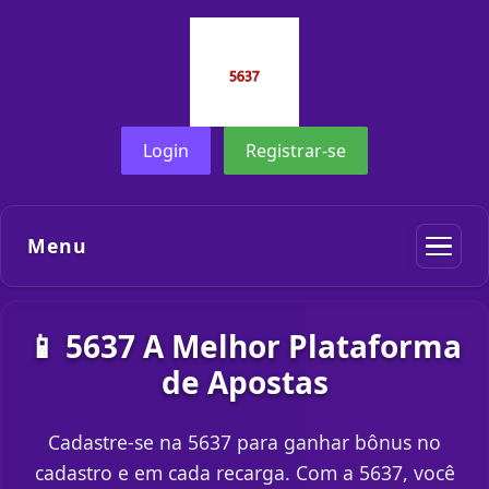
Login
Registrar-se
Menu
📱 5637 A Melhor Plataforma
de Apostas
Cadastre-se na 5637 para ganhar bônus no
cadastro e em cada recarga. Com a 5637, você