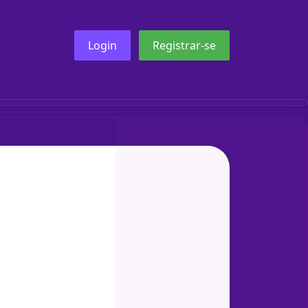
Login
Registrar-se