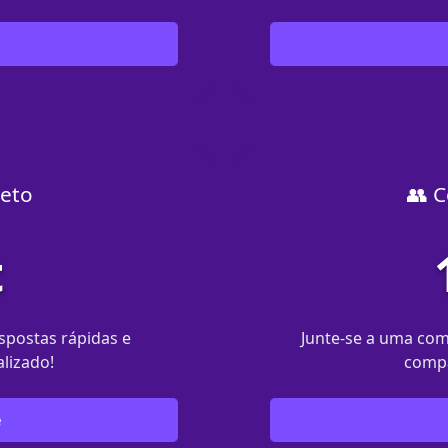
reto
👥 
t
espostas rápidas e
Junte-se a uma com
lizado!
compa
e