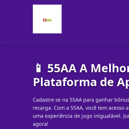
📱 55AA A Melho
Plataforma de A
Cadastre-se na 55AA para ganhar bônus
recarga. Com a 55AA, você tem acesso a
uma experiência de jogo inigualável. J
agora!