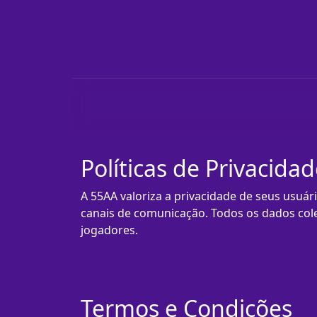
Políticas de Privacida
A 55AA valoriza a privacidade de seus usuá
canais de comunicação. Todos os dados cole
jogadores.
Termos e Condições