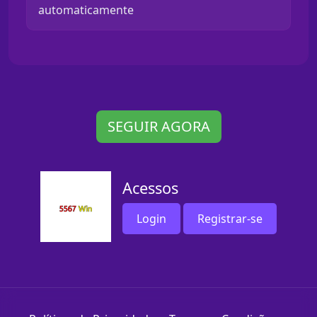
automaticamente
SEGUIR AGORA
Acessos
Login
Registrar-se