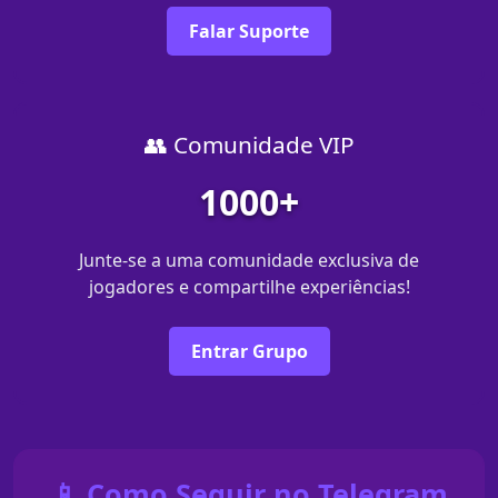
Falar Suporte
👥 Comunidade VIP
1000+
Junte-se a uma comunidade exclusiva de
jogadores e compartilhe experiências!
Entrar Grupo
📱 Como Seguir no Telegram