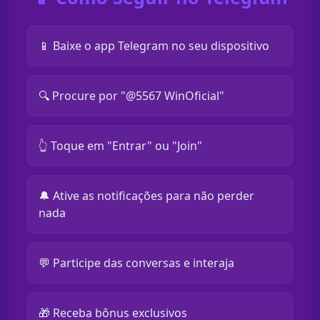
📱 Baixe o app Telegram no seu dispositivo
🔍 Procure por "@5567 WinOficial"
👆 Toque em "Entrar" ou "Join"
🔔 Ative as notificações para não perder
nada
💬 Participe das conversas e interaja
🎁 Receba bônus exclusivos