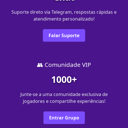
Suporte direto via Telegram, respostas rápidas e
atendimento personalizado!
Falar Suporte
👥 Comunidade VIP
1000+
Junte-se a uma comunidade exclusiva de
jogadores e compartilhe experiências!
Entrar Grupo