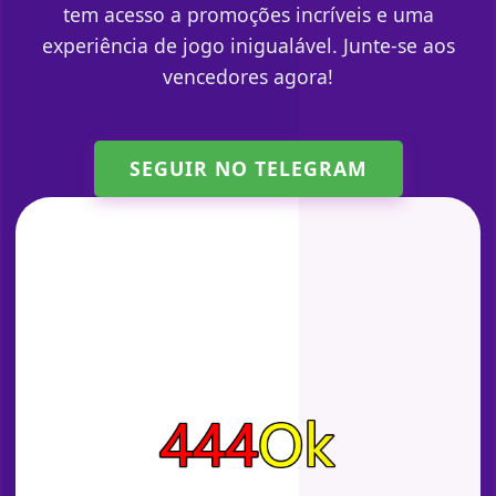
tem acesso a promoções incríveis e uma
experiência de jogo inigualável. Junte-se aos
vencedores agora!
SEGUIR NO TELEGRAM