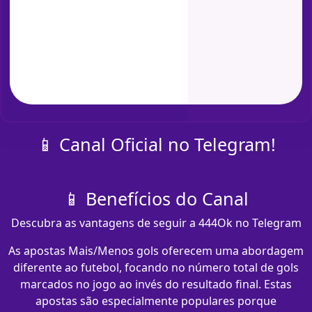
📱 Canal Oficial no Telegram!
📱 Benefícios do Canal
Descubra as vantagens de seguir a 444Ok no Telegram
As apostas Mais/Menos gols oferecem uma abordagem
diferente ao futebol, focando no número total de gols
marcados no jogo ao invés do resultado final. Estas
apostas são especialmente populares porque