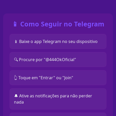
📱 Como Seguir no Telegram
📱 Baixe o app Telegram no seu dispositivo
🔍 Procure por "@444OkOficial"
👆 Toque em "Entrar" ou "Join"
🔔 Ative as notificações para não perder
nada