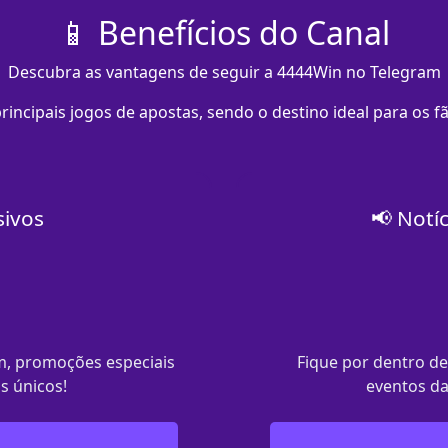
📱 Benefícios do Canal
Descubra as vantagens de seguir a 4444Win no Telegram
incipais jogos de apostas, sendo o destino ideal para os f
sivos
📢 Notí
m, promoções especiais
Fique por dentro d
s únicos!
eventos da