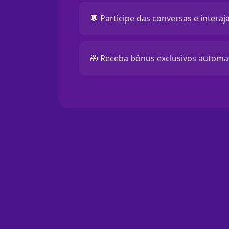
💬 Participe das conversas e interaj
🎁 Receba bônus exclusivos autom