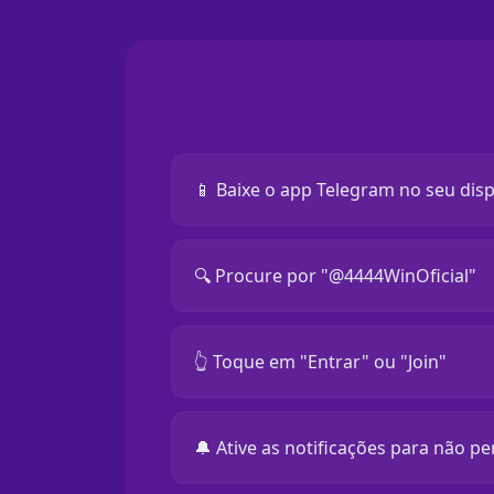
📱 Baixe o app Telegram no seu disp
🔍 Procure por "@4444WinOficial"
👆 Toque em "Entrar" ou "Join"
🔔 Ative as notificações para não p