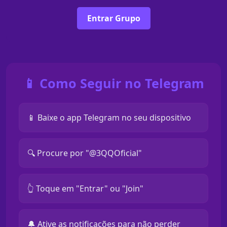
Entrar Grupo
📱 Como Seguir no Telegram
📱 Baixe o app Telegram no seu dispositivo
🔍 Procure por "@3QQOficial"
👆 Toque em "Entrar" ou "Join"
🔔 Ative as notificações para não perder