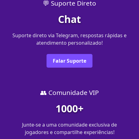
💬 Suporte Direto
Chat
Suporte direto via Telegram, respostas rápidas e
atendimento personalizado!
Falar Suporte
👥 Comunidade VIP
1000+
Junte-se a uma comunidade exclusiva de
jogadores e compartilhe experiências!