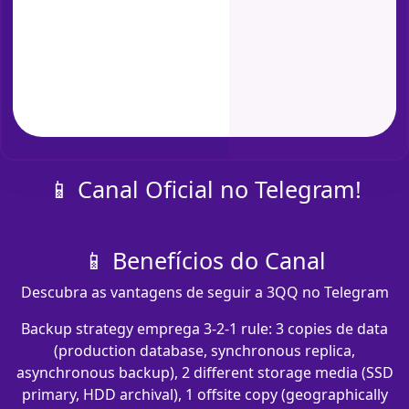
📱 Canal Oficial no Telegram!
📱 Benefícios do Canal
Descubra as vantagens de seguir a 3QQ no Telegram
Backup strategy emprega 3-2-1 rule: 3 copies de data
(production database, synchronous replica,
asynchronous backup), 2 different storage media (SSD
primary, HDD archival), 1 offsite copy (geographically