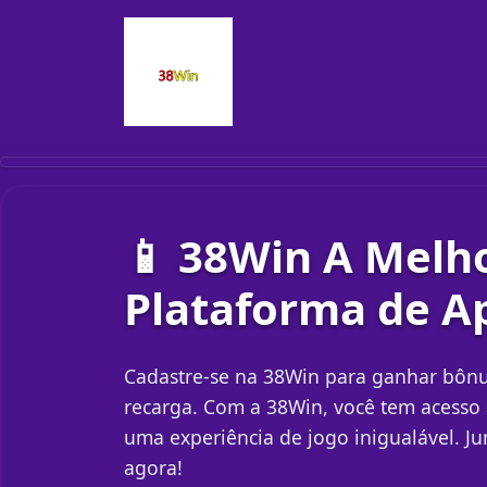
📱 38Win A Melh
Plataforma de A
Cadastre-se na 38Win para ganhar bônu
recarga. Com a 38Win, você tem acesso 
uma experiência de jogo inigualável. J
agora!