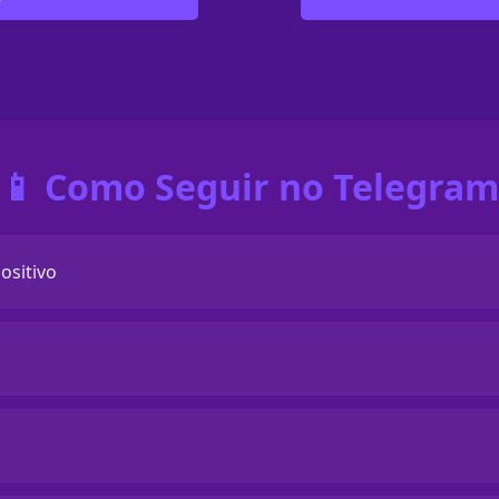
📱 Como Seguir no Telegram
ositivo