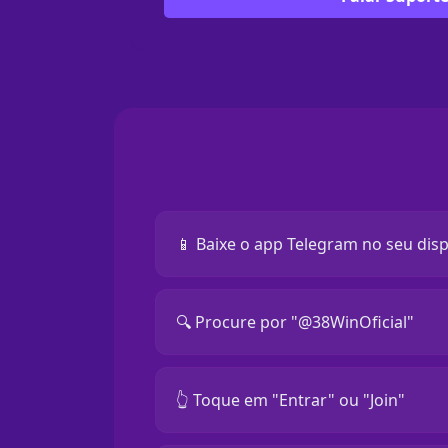
📱 Baixe o app Telegram no seu disp
🔍 Procure por "@38WinOficial"
👆 Toque em "Entrar" ou "Join"