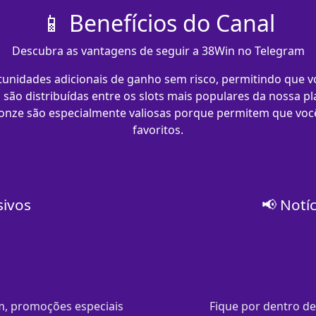
📱 Benefícios do Canal
Descubra as vantagens de seguir a 38Win no Telegram
tunidades adicionais de ganho sem risco, permitindo que 
s são distribuídas entre os slots mais populares da nossa
Bronze são especialmente valiosas porque permitem que você
favoritos.
sivos
📢 Notí
m, promoções especiais
Fique por dentro d