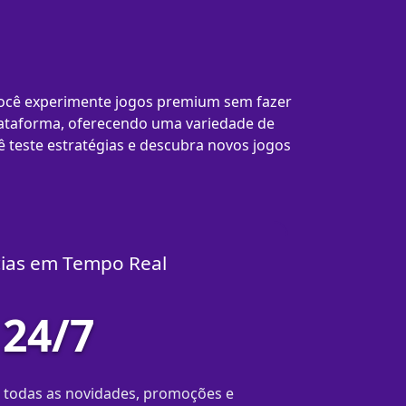
você experimente jogos premium sem fazer
 plataforma, oferecendo uma variedade de
 teste estratégias e descubra novos jogos
cias em Tempo Real
24/7
e todas as novidades, promoções e