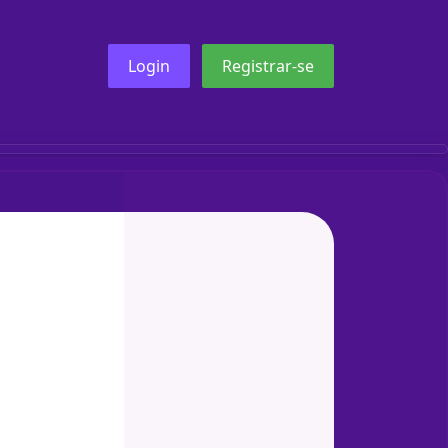
Login
Registrar-se