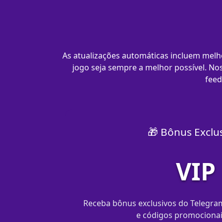
As atualizações automáticas incluem melh
jogo seja sempre a melhor possível. N
feed
🎁 Bônus Exclu
VIP
Receba bônus exclusivos do Telegra
e códigos promocionai