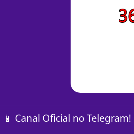
📱 Canal Oficial no Telegram!