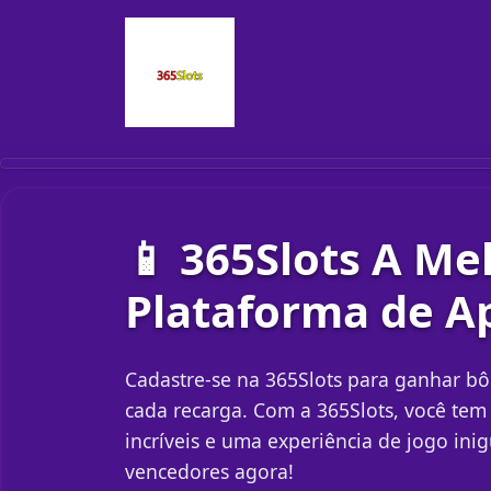
📱 365Slots A Me
Plataforma de A
Cadastre-se na 365Slots para ganhar b
cada recarga. Com a 365Slots, você te
incríveis e uma experiência de jogo inig
vencedores agora!