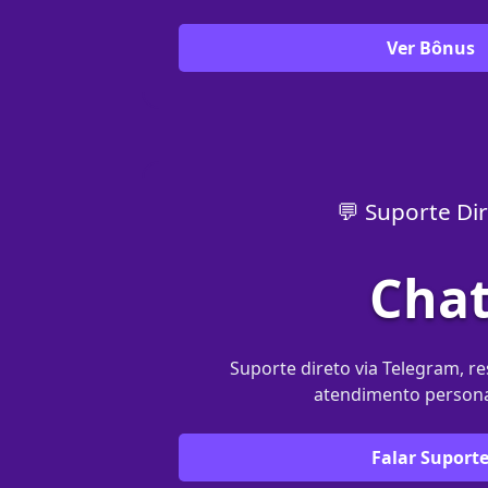
Ver Bônus
💬 Suporte Di
Cha
Suporte direto via Telegram, r
atendimento persona
Falar Suport