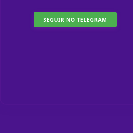
SEGUIR NO TELEGRAM