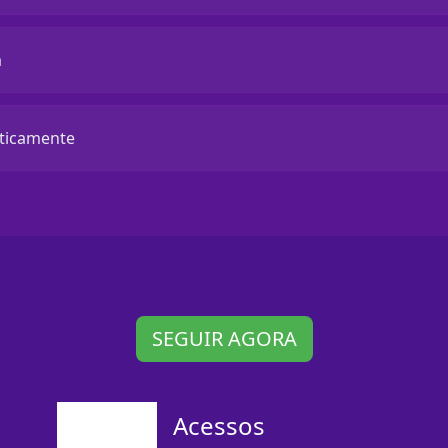
a
aticamente
SEGUIR AGORA
Acessos