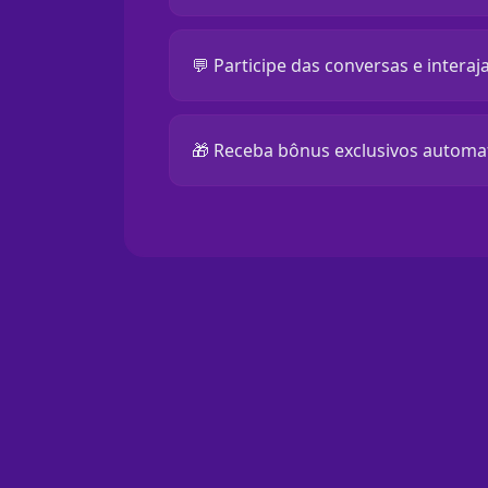
💬 Participe das conversas e interaj
🎁 Receba bônus exclusivos autom