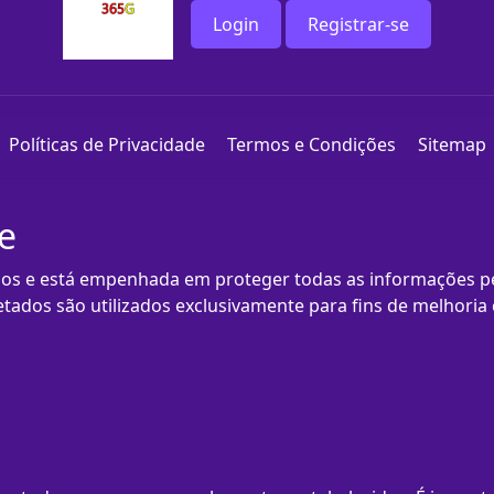
Login
Registrar-se
Políticas de Privacidade
Termos e Condições
Sitemap
de
rios e está empenhada em proteger todas as informações p
tados são utilizados exclusivamente para fins de melhoria