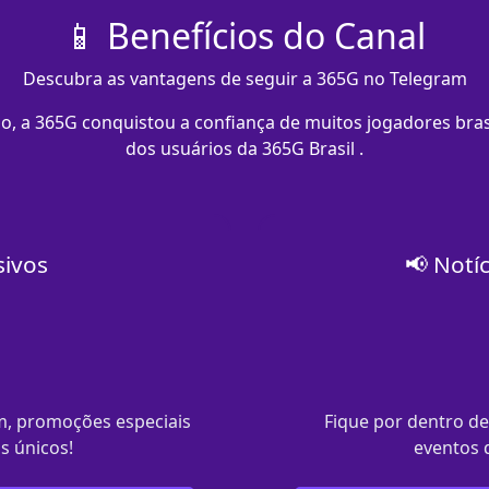
📱 Benefícios do Canal
Descubra as vantagens de seguir a 365G no Telegram
o, a 365G conquistou a confiança de muitos jogadores brasi
dos usuários da 365G Brasil .
sivos
📢 Notí
m, promoções especiais
Fique por dentro d
s únicos!
eventos 