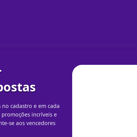
r
postas
 no cadastro e em cada
 promoções incríveis e
unte-se aos vencedores