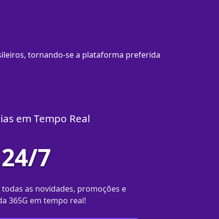
leiros, tornando-se a plataforma preferida
cias em Tempo Real
24/7
e todas as novidades, promoções e
da 365G em tempo real!