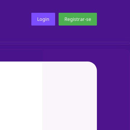
Login
Registrar-se