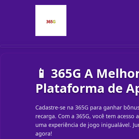
📱 365G A Melho
Plataforma de A
Cadastre-se na 365G para ganhar bônus
recarga. Com a 365G, você tem acesso a
uma experiência de jogo inigualável. J
agora!