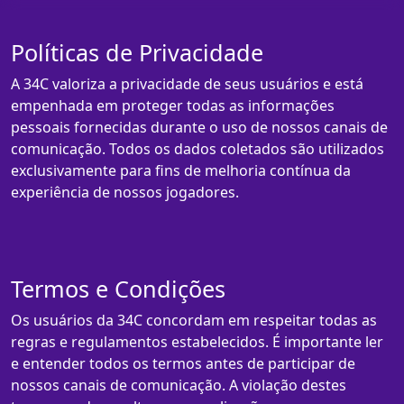
Políticas de Privacidade
A 34C valoriza a privacidade de seus usuários e está
empenhada em proteger todas as informações
pessoais fornecidas durante o uso de nossos canais de
comunicação. Todos os dados coletados são utilizados
exclusivamente para fins de melhoria contínua da
experiência de nossos jogadores.
Termos e Condições
Os usuários da 34C concordam em respeitar todas as
regras e regulamentos estabelecidos. É importante ler
e entender todos os termos antes de participar de
nossos canais de comunicação. A violação destes