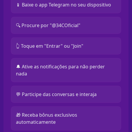
📱 Baixe o app Telegram no seu dispositivo
🔍 Procure por "@34COficial"
👆 Toque em "Entrar" ou "Join"
🔔 Ative as notificações para não perder
nada
💬 Participe das conversas e interaja
🎁 Receba bônus exclusivos
automaticamente