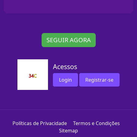
SEGUIR AGORA
Acessos
Login
Registrar-se
Políticas de Privacidade
Termos e Condições
Sitemap