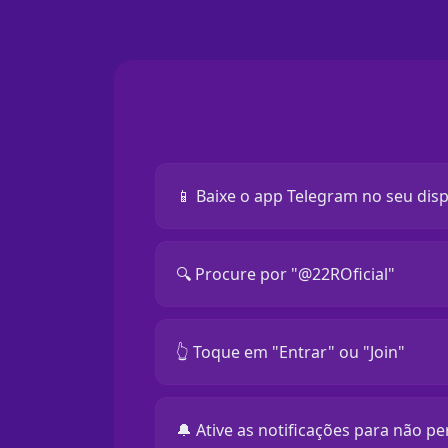
📱 Baixe o app Telegram no seu disp
🔍 Procure por "@22ROficial"
👆 Toque em "Entrar" ou "Join"
🔔 Ative as notificações para não p