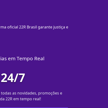
 oficial 22R Brasil garante justiça e
cias em Tempo Real
24/7
e todas as novidades, promoções e
 da 22R em tempo real!