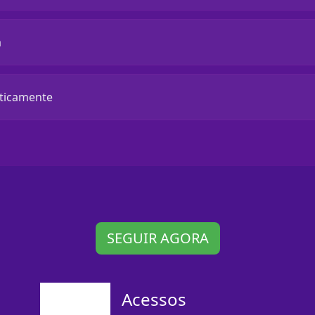
a
aticamente
SEGUIR AGORA
Acessos