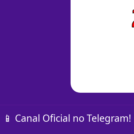
📱 Canal Oficial no Telegram!