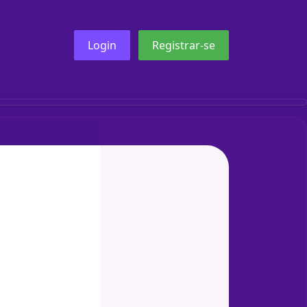
Login
Registrar-se