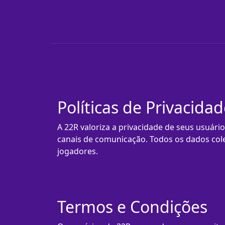
Políticas de Privacida
A 22R valoriza a privacidade de seus usuár
canais de comunicação. Todos os dados cole
jogadores.
Termos e Condições