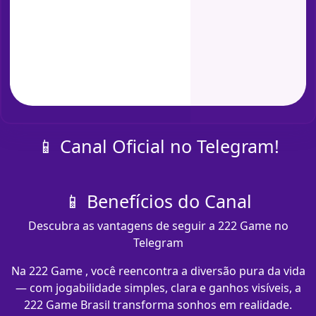
📱 Canal Oficial no Telegram!
📱 Benefícios do Canal
Descubra as vantagens de seguir a 222 Game no
Telegram
Na 222 Game , você reencontra a diversão pura da vida
— com jogabilidade simples, clara e ganhos visíveis, a
222 Game Brasil transforma sonhos em realidade.