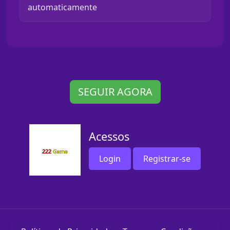
automaticamente
SEGUIR AGORA
Acessos
Login
Registrar-se