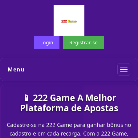
Login
Registrar-se
Menu
📱 222 Game A Melhor
Plataforma de Apostas
Cadastre-se na 222 Game para ganhar bônus no
cadastro e em cada recarga. Com a 222 Game,