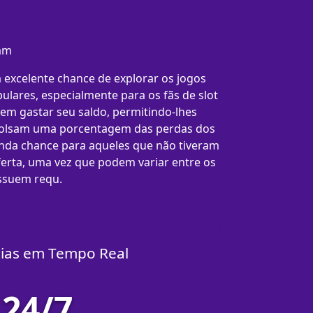
ram
excelente chance de explorar os jogos
ulares, especialmente para os fãs de slot
em gastar seu saldo, permitindo-lhes
mbolsam uma porcentagem das perdas dos
unda chance para aqueles que não tiveram
ferta, uma vez que podem variar entre os
ossuem requ.
cias em Tempo Real
24/7