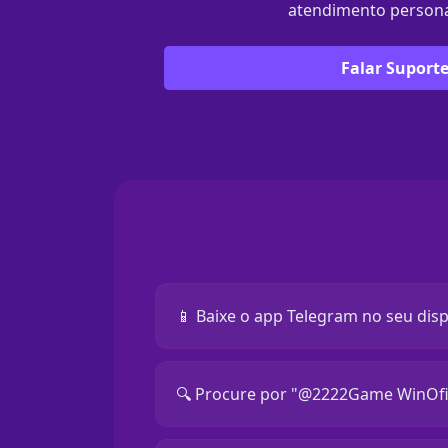
atendimento persona
Falar Suport
📱 Baixe o app Telegram no seu disp
🔍 Procure por "@2222Game WinOfi