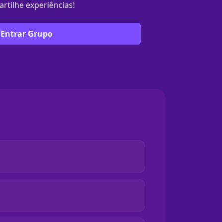
rtilhe experiências!
Entrar Grupo