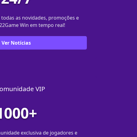
e todas as novidades, promoções e
222Game Win em tempo real!
Ver Notícias
Comunidade VIP
1000+
unidade exclusiva de jogadores e